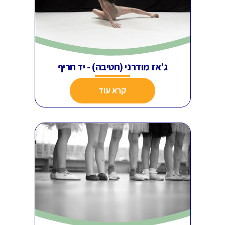
ג'אז מודרני (חטיבה) - יד חריף
קרא עוד