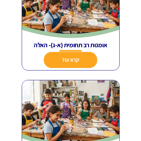
אומנות רב תחומית (א-ג)- האלה
קרא עוד