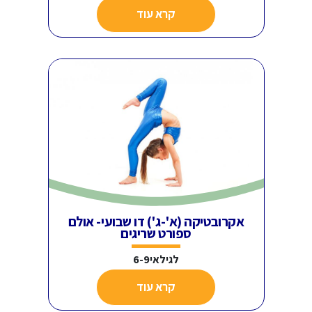
קרא עוד
אקרובטיקה (א'-ג') דו שבועי- אולם
ספורט שריגים
לגילאי6-9
קרא עוד