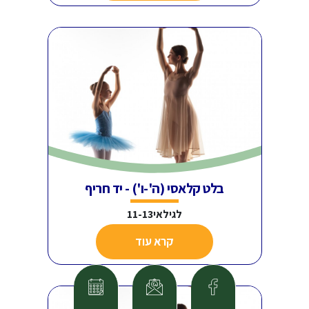
בלט קלאסי (ה'-ו') - יד חריף
לגילאי11-13
קרא עוד