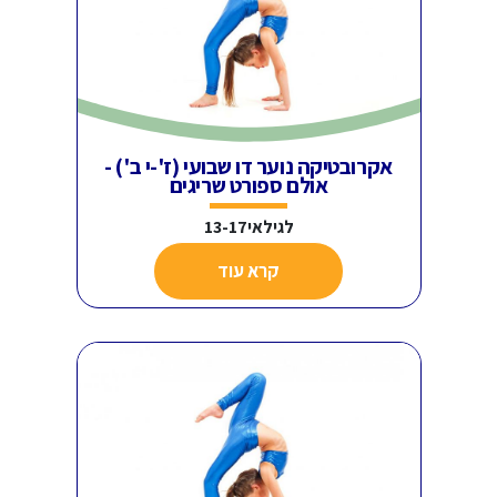
אקרובטיקה נוער דו שבועי (ז'-י ב') -
אולם ספורט שריגים
לגילאי13-17
קרא עוד