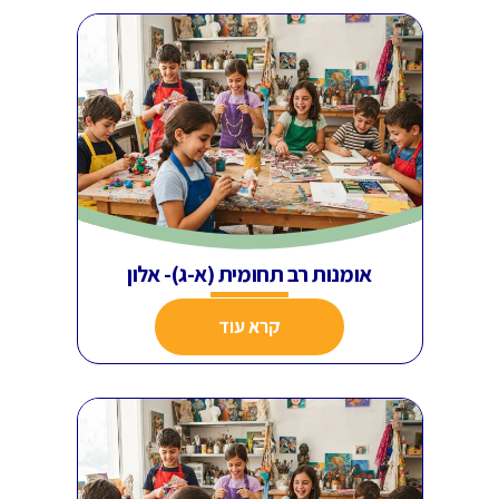
אומנות רב תחומית (א-ג)- אלון
קרא עוד