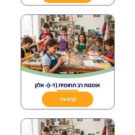
אומנות רב תחומית (ד-ו)- אלון
קרא עוד