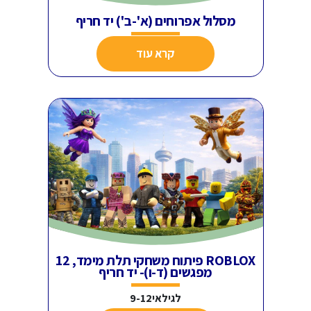
מסלול אפרוחים (א'-ב') יד חריף
קרא עוד
ROBLOX פיתוח משחקי תלת מימד, 12
מפגשים (ד-ו)- יד חריף
לגילאי9-12