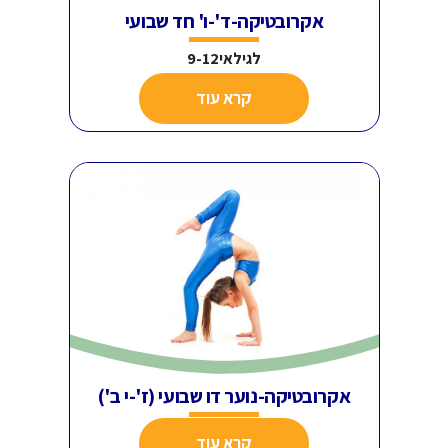
אקרובטיקה-ד'-ו' חד שבועי
לגילאי9-12
קרא עוד
אקרובטיקה-נוער דו שבועי (ז'-י ב')
קרא עוד