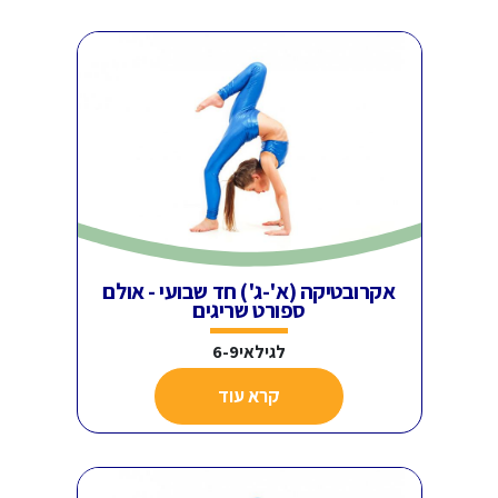
אקרובטיקה (א'-ג') חד שבועי - אולם
ספורט שריגים
לגילאי6-9
קרא עוד