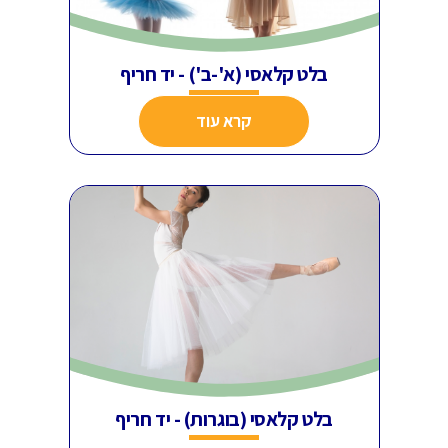
בלט קלאסי (א'-ב') - יד חריף
קרא עוד
בלט קלאסי (בוגרות) - יד חריף