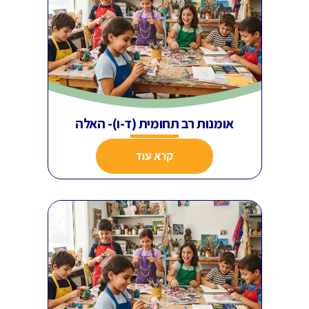
אומנות רב תחומית (ד-ו)- האלה
קרא עוד