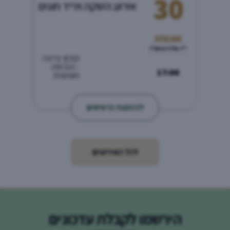
30
אירוע השקה ויריד חוגים
אוגוסט
י"ז אלול התשפ"ו
קיבוץ צרעה
- הכניסה
17:00
חופשית!
להזמנת כרטיסים
לכל האירועים
הירשמו לקבלת עדכונים