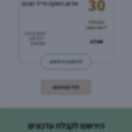
30
אירוע השקה ויריד חוגים
אוגוסט
י"ז אלול התשפ"ו
קיבוץ צרעה
- הכניסה
17:00
חופשית!
להזמנת כרטיסים
לכל האירועים
הירשמו לקבלת עדכונים